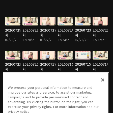
20260729
20260728
20260727
20260724
20260723
20260722
회
회
회
회
회
회
07/29/2026 • 10분
07/28/2026 • 9분
07/27/2026 • 10분
07/24/2026 • 10분
07/23/2026 • 9분
07/22/2026 • 9분
20260721
20260720
20260717
20260716
20260715
20260714
회
회
회
회
회
회
07/21/2026 • 9분
07/20/2026 • 9분
07/17/2026 • 9분
07/16/2026 • 10분
07/15/2026 • 10분
07/14/2026 • 10분
We process your personal information to measure and
improve our sites and service, to assist our marketing
campaigns and to provide personalised content and
20260713
20260710
20260709
20260708
20260707
20260706
advertising. By clicking the button on the right, you can
회
회
회
회
회
회
exercise your privacy rights. For more information see our
07/13/2026 • 10분
07/10/2026 • 10분
07/09/2026 • 10분
07/08/2026 • 11분
07/07/2026 • 10분
07/06/2026 • 10분
privacy notice