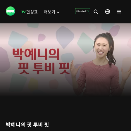
편성표
더보기
박예니의 핏 투비 핏