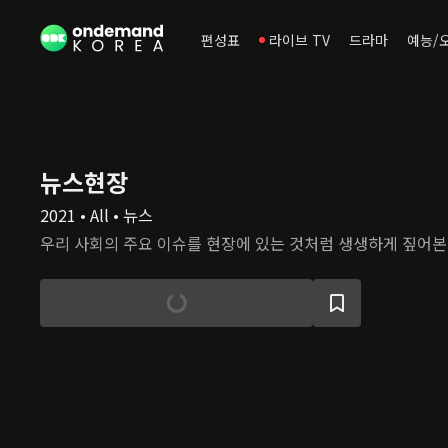
편성표
라이브 TV
드라마
예능/
뉴스현장
2021 • All • 뉴스
우리 사회의 주요 이슈를 현장에 있는 것처럼 생생하게 짚어본