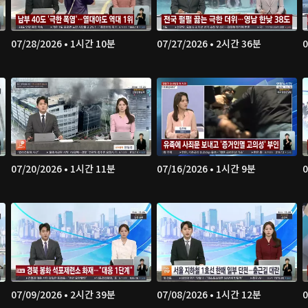
07/28/2026 • 1시간 10분
07/27/2026 • 2시간 36분
0
07/20/2026 • 1시간 11분
07/16/2026 • 1시간 9분
0
07/09/2026 • 2시간 39분
07/08/2026 • 1시간 12분
0