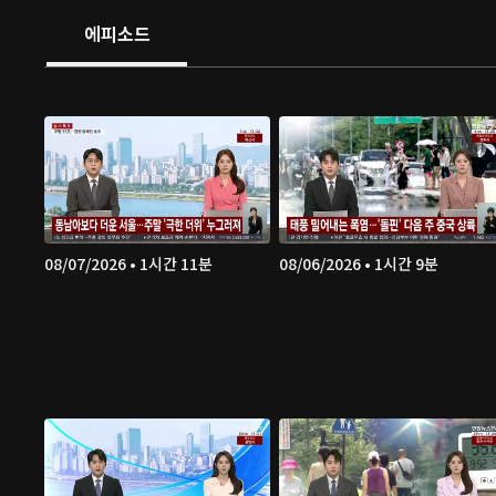
에피소드
08/07/2026 • 1시간 11분
08/06/2026 • 1시간 9분