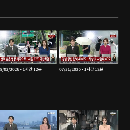
8/03/2026 • 1시간 12분
07/31/2026 • 1시간 12분