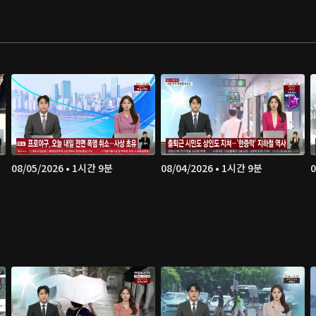
08/05/2026 • 1시간 9분
08/04/2026 • 1시간 9분
0