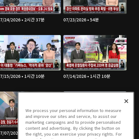
7/24/2026 • 2시간 37분
07/23/2026 • 54분
7/15/2026 • 1시간 10분
07/14/2026 • 1시간 10분
We process your personal information to measure
and improve our sites and service, to assist our
marketing campaigns and to provide personalised
content and advertising. By clicking the button on
7/07/2026 • 1시간 13분
07/06/2026 • 1시간 14분
the right, you can exercise your privacy rights. For