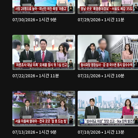
07/30/2026 • 1시간 9분
07/29/2026 • 1시간 11분
07/22/2026 • 1시간 11분
07/21/2026 • 1시간 10분
07/13/2026 • 1시간 9분
07/10/2026 • 1시간 13분