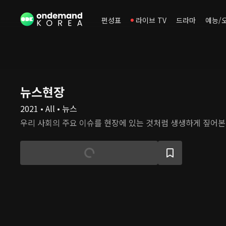
편성표
라이브 TV
드라마
예능/
뉴스현장
2021 • All • 뉴스
우리 사회의 주요 이슈를 현장에 있는 것처럼 생생하게 짚어본