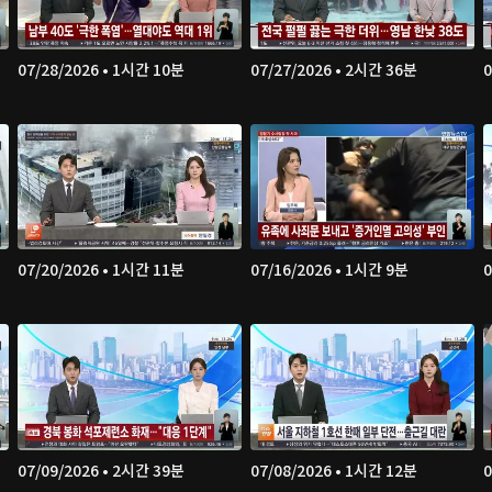
07/28/2026 • 1시간 10분
07/27/2026 • 2시간 36분
0
07/20/2026 • 1시간 11분
07/16/2026 • 1시간 9분
0
07/09/2026 • 2시간 39분
07/08/2026 • 1시간 12분
0