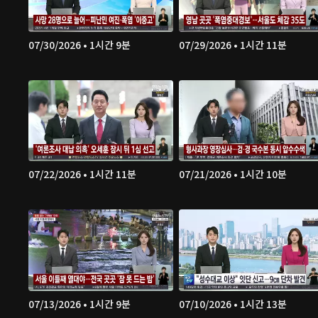
07/30/2026 • 1시간 9분
07/29/2026 • 1시간 11분
07/22/2026 • 1시간 11분
07/21/2026 • 1시간 10분
07/13/2026 • 1시간 9분
07/10/2026 • 1시간 13분