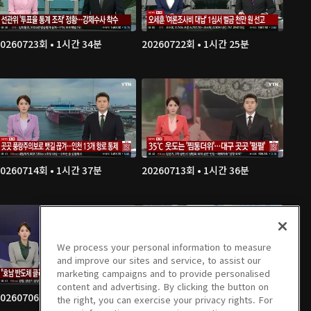
20260723회 • 1시간 34분
20260722회 • 1시간 25분
20260714회 • 1시간 37분
20260713회 • 1시간 36분
We process your personal information to measure
and improve our sites and service, to assist our
marketing campaigns and to provide personalised
content and advertising. By clicking the button on
20260706회 • 1시간 35분
20260703회 • 1시간 33분
the right, you can exercise your privacy rights. For