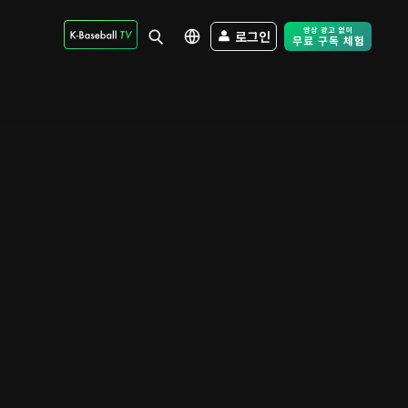
로그인
Free Trial - Sk