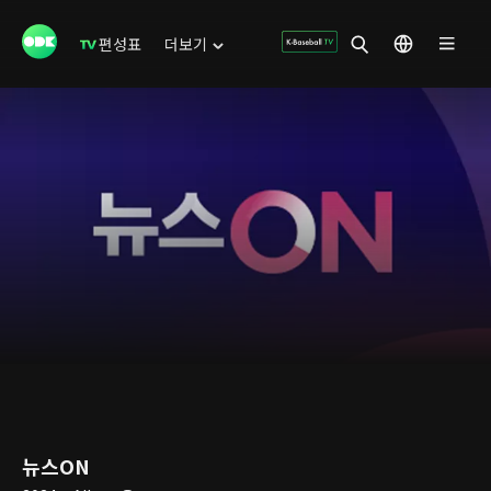
편성표
더보기
뉴스ON