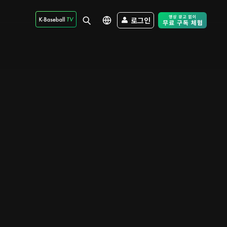
로그인
Free Trial - Sk