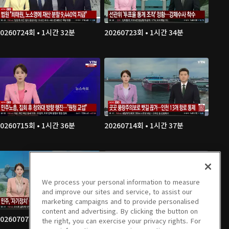
20260724회 • 1시간 32분
20260723회 • 1시간 34분
20260715회 • 1시간 36분
20260714회 • 1시간 37분
We process your personal information to measure
and improve our sites and service, to assist our
marketing campaigns and to provide personalised
content and advertising. By clicking the button on
20260707회 • 1시간 35분
20260706회 • 1시간 35분
the right, you can exercise your privacy rights. For