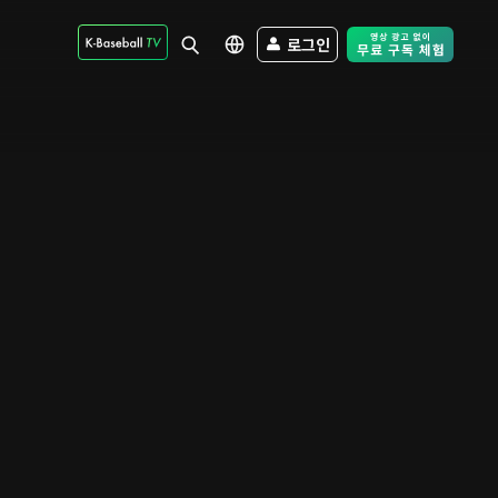
로그인
Free Trial - Sk