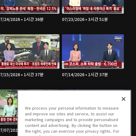
7/24/2026 • 1시간 36분
07/23/2026 • 3시간 51분
7/15/2026 • 1시간 37분
07/14/2026 • 1시간 37분
We process your personal information to measure
and improve our sites and service, to assist our
marketing campaigns and to provide personalised
content and advertising. By clicking the button on
7/07/2026 • 1시간 38분
07/06/2026 • 1시간 38분
the right, you can exercise your privacy rights. For