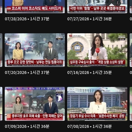
07/28/2026 • 1시간 37분
07/27/2026 • 1시간 36분
0
07/20/2026 • 1시간 37분
07/16/2026 • 1시간 35분
0
07/09/2026 • 1시간 36분
07/08/2026 • 1시간 36분
0