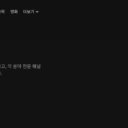
오락
영화
더보기
고, 각 분야 전문 패널
.