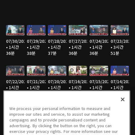
07/30/2026
07/29/2026
07/28/2026
07/27/2026
07/24/2026
07/23/2026
• 1시간
• 1시간
• 1시간
• 1시간
• 1시간
• 3시간
36분
38분
37분
36분
36분
51분
07/22/2026
07/21/2026
07/20/2026
07/16/2026
07/15/2026
07/14/2026
• 1시간
• 1시간
• 1시간
• 1시간
• 1시간
• 1시간
36분
37분
37분
35분
37분
37분
We process your personal information to measure and
improve our sites and service, to assist our marketing
campaigns and to provide personalised content and
07/13/2026
07/10/2026
07/09/2026
07/08/2026
07/07/2026
07/06/2026
advertising. By clicking the button on the right, you can
• 1시간
• 1시간
• 1시간
• 1시간
• 1시간
• 1시간
exercise your privacy rights. For more information see our
37분
37분
36분
36분
38분
38분