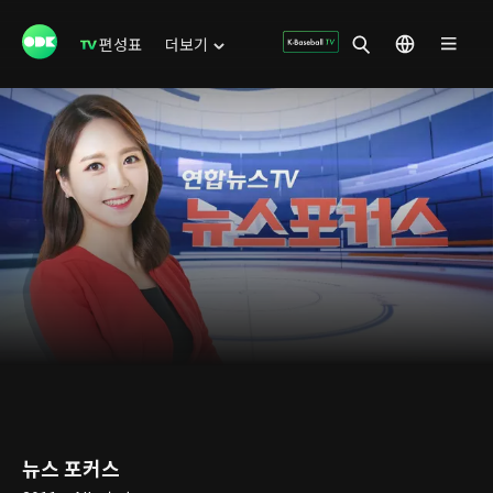
편성표
더보기
뉴스 포커스