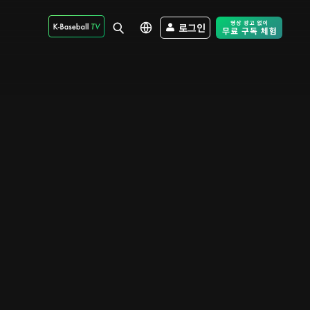
로그인
Free Trial - Sk