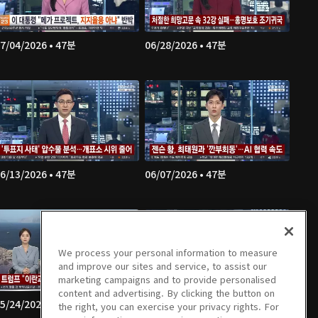
7/04/2026 • 47분
06/28/2026 • 47분
6/13/2026 • 47분
06/07/2026 • 47분
We process your personal information to measure
and improve our sites and service, to assist our
marketing campaigns and to provide personalised
content and advertising. By clicking the button on
5/24/2026 • 48분
05/23/2026 • 48분
the right, you can exercise your privacy rights. For