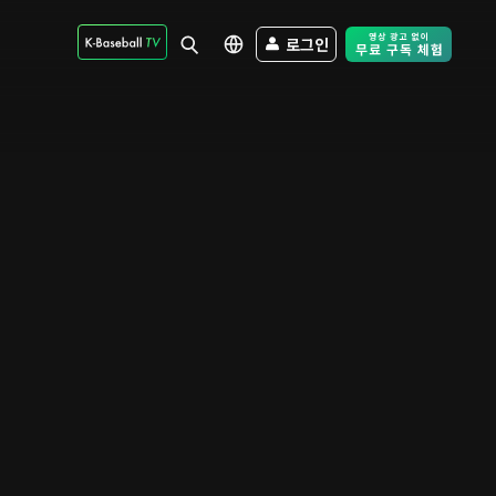
로그인
Free Trial - Sk