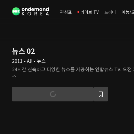
편성표
라이브 TV
드라마
예능/
뉴스 02
2011 • All • 뉴스
24시간 신속하고 다양한 뉴스를 제공하는 연합뉴스 TV. 오전
스