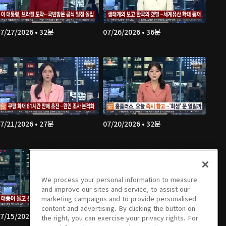
7/27/2026 • 32분
07/26/2026 • 36분
7/21/2026 • 27분
07/20/2026 • 32분
We process your personal information to measure
and improve our sites and service, to assist our
marketing campaigns and to provide personalised
content and advertising. By clicking the button on
7/15/2026 • 27분
07/14/2026 • 27분
the right, you can exercise your privacy rights. For