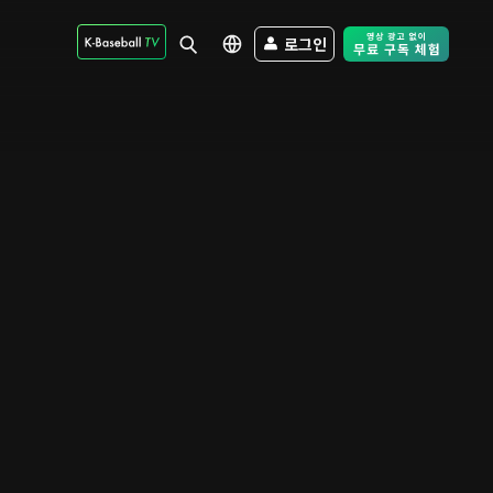
로그인
Free Trial - Sk