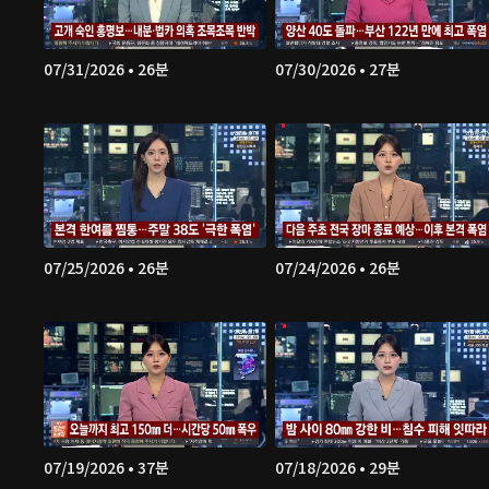
07/31/2026 • 26분
07/30/2026 • 27분
07/25/2026 • 26분
07/24/2026 • 26분
07/19/2026 • 37분
07/18/2026 • 29분