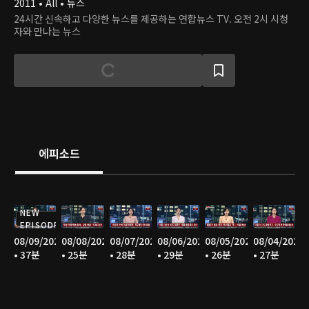
2011 • All • 뉴스
24시간 신속하고 다양한 뉴스를 제공하는 연합뉴스 TV. 오전 2시 시청
자와 만나는 뉴스
에피소드
NEW
EPISODE
08/09/2026
08/08/2026
08/07/2026
08/06/2026
08/05/2026
08/04/2026
• 37분
• 25분
• 28분
• 29분
• 26분
• 27분