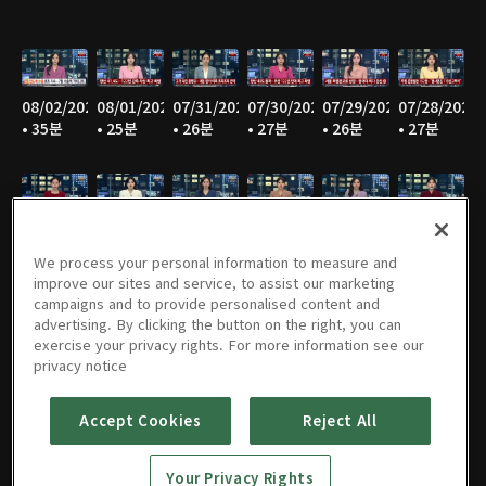
08/02/2026
08/01/2026
07/31/2026
07/30/2026
07/29/2026
07/28/2026
• 35분
• 25분
• 26분
• 27분
• 26분
• 27분
07/27/2026
07/26/2026
07/25/2026
07/24/2026
07/23/2026
07/22/2026
• 32분
• 36분
• 26분
• 26분
• 27분
• 26분
We process your personal information to measure and
improve our sites and service, to assist our marketing
campaigns and to provide personalised content and
advertising. By clicking the button on the right, you can
exercise your privacy rights. For more information see our
07/21/2026
07/20/2026
07/19/2026
07/18/2026
07/17/2026
07/16/2026
privacy notice
• 27분
• 32분
• 37분
• 29분
• 27분
• 26분
Accept Cookies
Reject All
Your Privacy Rights
07/15/2026
07/14/2026
07/13/2026
07/12/2026
07/11/2026
07/10/2026