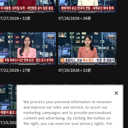
7/27/2026 • 32분
07/26/2026 • 36분
7/21/2026 • 27분
07/20/2026 • 32분
We process your personal information to measure
and improve our sites and service, to assist our
marketing campaigns and to provide personalised
content and advertising. By clicking the button on
7/15/2026 • 27분
07/14/2026 • 27분
the right, you can exercise your privacy rights. For