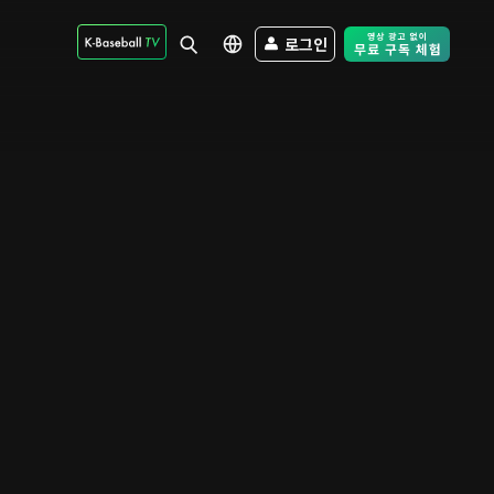
로그인
Free Trial - Sk