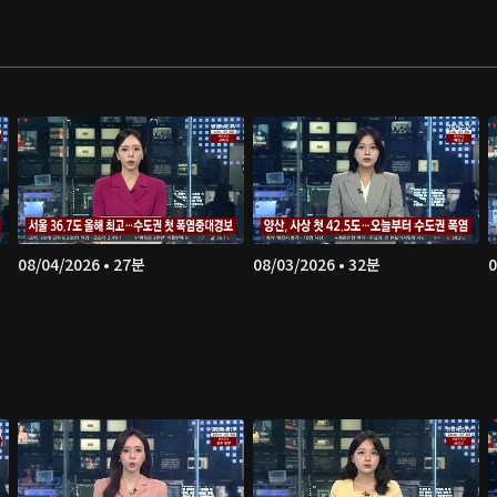
08/04/2026 • 27분
08/03/2026 • 32분
0