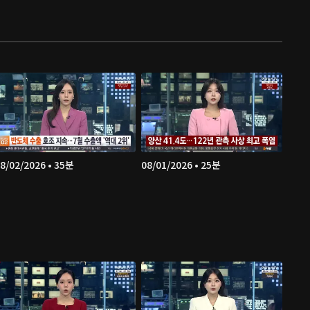
8/02/2026 • 35분
08/01/2026 • 25분