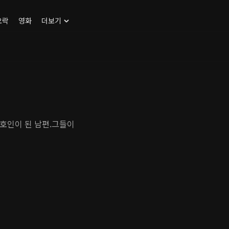
오락
영화
더보기
호인이 된 남편.그들이