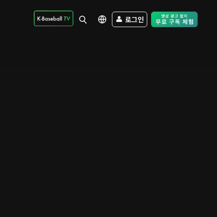
로그인
Free Trial - Sk