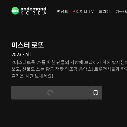
편성표
라이브 TV
드라마
예능/
미스터 로또
2023 • All
<미스터트롯 2>를 향한 팬들의 사랑에 보답하기 위해 탑세븐이
쏘고, 선물도 쏘는 황금 잭팟 역조공 음악쇼! 트롯전사들과 함
즐거운 시간 보내세요!