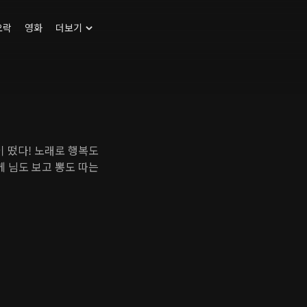
오락
영화
더보기
 떴다! 노래로 행복도
께 님도 보고 뽕도 따는