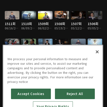
1511회
1510회
1509회
1508회
1507회
1506회
06/16/2026 • 46분
06/09/2026 • 47분
06/02/2026 • 52분
05/19/2026 • 47분
05/12/2026 • 47분
05/05/2026 • 47분
1505회
1504회
1503회
1502회
1501회
1500회
04/28/2026 • 47분
04/21/2026 • 47분
04/14/2026 • 47분
04/07/2026 • 47분
03/31/2026 • 48분
03/24/2026 • 47분
We process your personal information to measure and
improve our sites and service, to assist our marketing
campaigns and to provide personalised content and
advertising. By clicking the button on the right, you can
exercise your privacy rights. For more information see our
1499회
1498회
1497회
1496회
1495회
1494회
privacy notice
03/17/2026 • 50분
03/10/2026 • 47분
03/03/2026 • 47분
02/24/2026 • 47분
02/10/2026 • 47분
02/03/2026 • 47분
Accept Cookies
Reject All
1493회
1492회
1491회
1490회
1489회
1488회
Your Privacy Rights