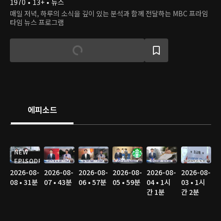
1970 • 13+ • 뉴스
매일 저녁, 하루의 소식을 깊이 있는 분석과 함께 전달하는 MBC 프라임
타임 뉴스 프로그램
에피소드
NEW
EPISODE
2026-08-
2026-08-
2026-08-
2026-08-
2026-08-
2026-08-
08 • 31분
07 • 43분
06 • 57분
05 • 59분
04 • 1시
03 • 1시
간 1분
간 2분