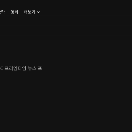
오락
영화
더보기
BC 프라임타임 뉴스 프