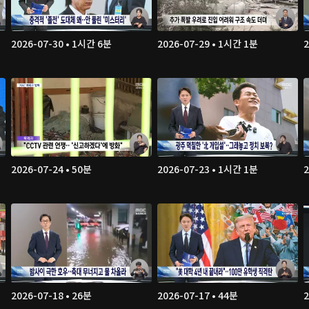
2026-07-30 • 1시간 6분
2026-07-29 • 1시간 1분
2
2026-07-24 • 50분
2026-07-23 • 1시간 1분
2
2026-07-18 • 26분
2026-07-17 • 44분
2