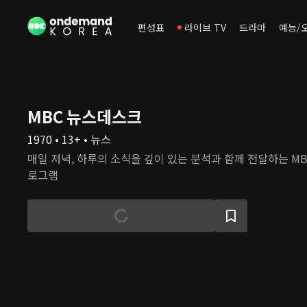
편성표
라이브 TV
드라마
예능/
MBC 뉴스데스크
1970 • 13+ • 뉴스
매일 저녁, 하루의 소식을 깊이 있는 분석과 함께 전달하는 M
로그램