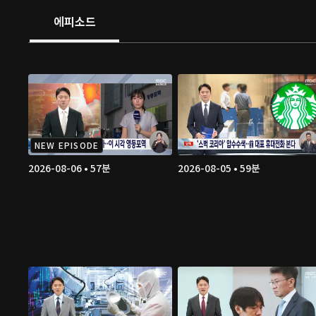
에피소드
NEW EPISODE
2026-08-06 • 57분
2026-08-05 • 59분