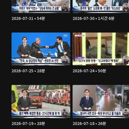
2026-07-31 • 54분
2026-07-30 • 1시간 6분
2026-07-25 • 28분
2026-07-24 • 50분
2026-07-19 • 28분
2026-07-18 • 26분