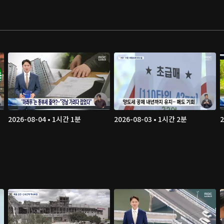
2026-08-04 • 1시간 1분
2026-08-03 • 1시간 2분
2