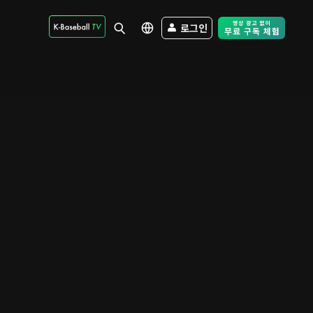
로그인
Free Trial - Sk