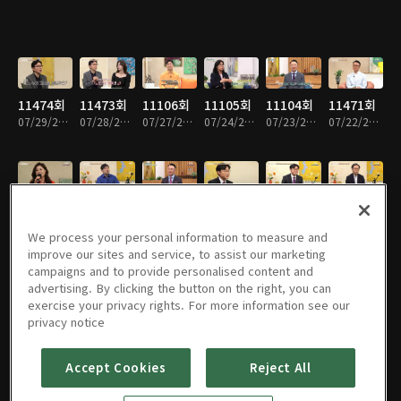
11474회
11473회
11106회
11105회
11104회
11471회
07/29/2026 • 42분
07/28/2026 • 43분
07/27/2026 • 43분
07/24/2026 • 42분
07/23/2026 • 42분
07/22/2026 • 43분
11470회
11469회
11101회
11468회
11467회
11100회
07/21/2026 • 42분
07/20/2026 • 45분
07/16/2026 • 43분
07/15/2026 • 43분
07/14/2026 • 44분
07/13/2026 • 44분
We process your personal information to measure and
improve our sites and service, to assist our marketing
campaigns and to provide personalised content and
advertising. By clicking the button on the right, you can
exercise your privacy rights. For more information see our
11099회
11098회
11465회
11464회
11463회
11095회
privacy notice
07/10/2026 • 42분
07/09/2026 • 41분
07/08/2026 • 44분
07/07/2026 • 42분
07/06/2026 • 42분
07/02/2026 • 43분
Accept Cookies
Reject All