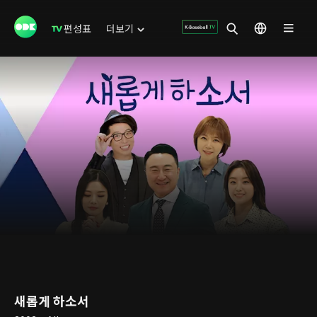
편성표
더보기
새롭게 하소서