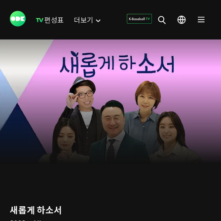
편성표
더보기
새롭게 하소서