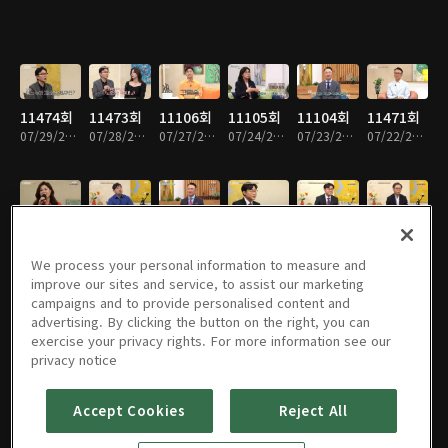
11474회
11473회
11106회
11105회
11104회
11471회
07/29/2026 • 42분
07/28/2026 • 43분
07/27/2026 • 43분
07/24/2026 • 42분
07/23/2026 • 42분
07/22/2026 • 43분
11470회
11469회
11101회
11468회
11467회
11100회
07/21/2026 • 42분
07/20/2026 • 45분
07/16/2026 • 43분
07/15/2026 • 43분
07/14/2026 • 44분
07/13/2026 • 44분
We process your personal information to measure and
improve our sites and service, to assist our marketing
campaigns and to provide personalised content and
advertising. By clicking the button on the right, you can
exercise your privacy rights. For more information see our
11099회
11098회
11465회
11464회
11463회
11095회
privacy notice
07/10/2026 • 42분
07/09/2026 • 41분
07/08/2026 • 44분
07/07/2026 • 42분
07/06/2026 • 42분
07/02/2026 • 43분
Accept Cookies
Reject All