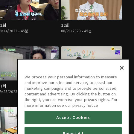
11회
12회
8/14/2023 • 45분
08/21/2023 • 45분
We process your personal information to measure
and improve our sites and service, to assist our
17회
18회
marketing campaigns and to provide personalised
9/25/2023 • 45분
10/02/2023 • 45분
content and advertising. By clicking the button on
the right, you can exercise your privacy rights. For
more information see our privacy notice
Accept Cookies
Reject All