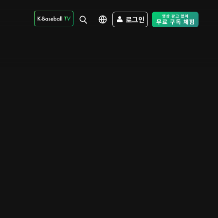
로그인
Free Trial - Sk