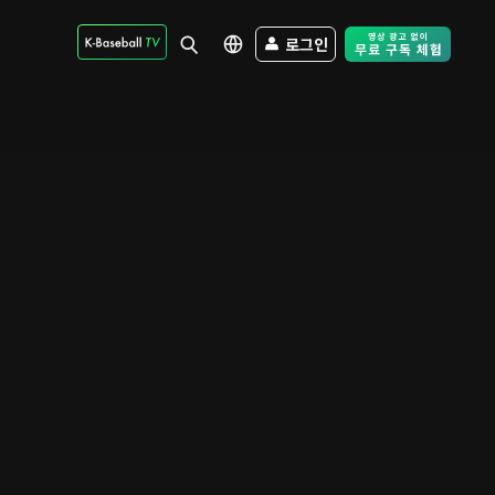
로그인
Free Trial - Sk