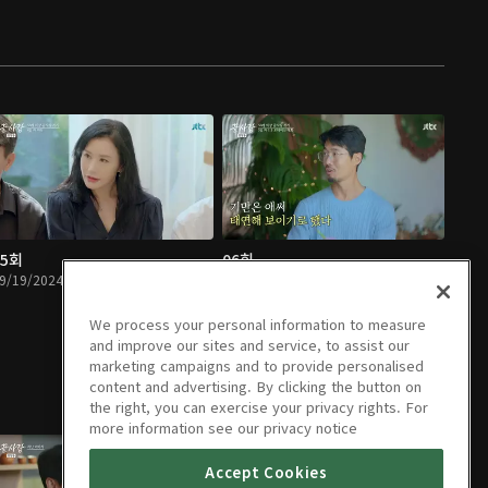
05회
06회
9/19/2024 • 1시간 31분
09/26/2024 • 1시간 31분
We process your personal information to measure
and improve our sites and service, to assist our
marketing campaigns and to provide personalised
content and advertising. By clicking the button on
the right, you can exercise your privacy rights. For
more information see our privacy notice
Accept Cookies