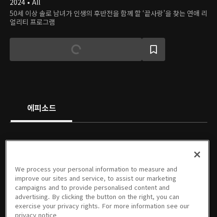
2024 • All
50세 이상 솔로 남녀가 인생의 후반전을 함께 할 ‘끝사랑’을 찾는 연애 리
얼리티 프로그램
에피소드
We process your personal information to measure and
01회
02회
03회
04회
05회
06회
improve our sites and service, to assist our marketing
08/15/2024 • 1시간 31분
08/22/2024 • 1시간 31분
08/29/2024 • 1시간 31분
09/12/2024 • 1시간 30분
09/19/2024 • 1시간 31분
09/26/2024 • 1시간 31분
campaigns and to provide personalised content and
advertising. By clicking the button on the right, you can
exercise your privacy rights. For more information see our
privacy notice