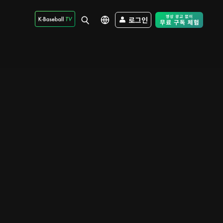
로그인
Free Trial - Sk