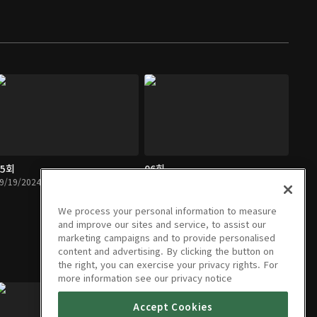
05회
06회
9/19/2024 • 1시간 31분
09/26/2024 • 1시간 31분
We process your personal information to measure
and improve our sites and service, to assist our
marketing campaigns and to provide personalised
content and advertising. By clicking the button on
the right, you can exercise your privacy rights. For
more information see our privacy notice
Accept Cookies