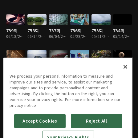
759회
758회
757회
756회
755회
754회
06/18/2026 • 49분
06/14/2026 • 49분
06/04/2026 • 49분
05/28/2026 • 49분
05/21/2026 • 49분
05/14/2026 • 49분
753회
752회
751회
750회
749회
748회
05/07/2026 • 49분
04/30/2026 • 49분
04/23/2026 • 49분
04/16/2026 • 49분
04/09/2026 • 49분
04/02/2026 • 49분
We process your personal information to measure and
improve our sites and service, to assist our marketing
campaigns and to provide personalised content and
advertising. By clicking the button on the right, you can
exercise your privacy rights. For more information see our
747회
746회
745회
744회
743회
742회
privacy notice
03/26/2026 • 49분
03/19/2026 • 49분
03/12/2026 • 49분
03/05/2026 • 49분
02/26/2026 • 49분
02/19/2026 • 49분
Accept Cookies
Reject All
741회
740회
739회
738회
737회
736회
Your Privacy Rights