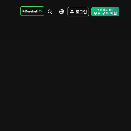
로그인
Free Trial - Sk