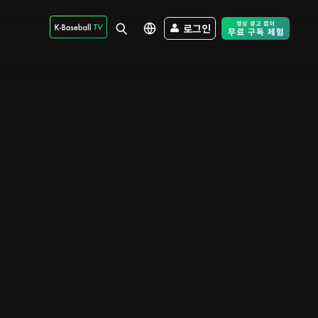
로그인
Free Trial - Sk