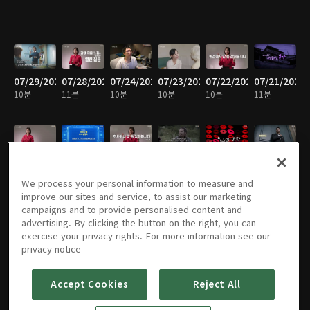
07/29/2026
07/28/2026
07/24/2026
07/23/2026
07/22/2026
07/21/2026
10분
11분
10분
10분
10분
11분
07/17/2026
07/16/2026
07/15/2026
07/14/2026
07/10/2026
07/09/2026
11분
10분
11분
10분
9분
10분
We process your personal information to measure and
improve our sites and service, to assist our marketing
campaigns and to provide personalised content and
advertising. By clicking the button on the right, you can
exercise your privacy rights. For more information see our
07/08/2026
07/07/2026
07/02/2026
07/01/2026
06/30/2026
06/26/2026
privacy notice
11분
11분
10분
11분
11분
10분
Accept Cookies
Reject All