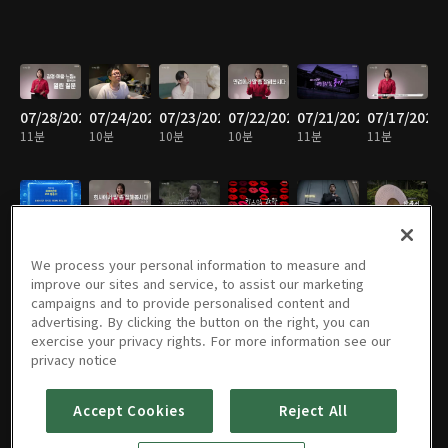
07/28/2026
07/24/2026
07/23/2026
07/22/2026
07/21/2026
07/17/2026
11분
10분
10분
10분
11분
11분
07/16/2026
07/15/2026
07/14/2026
07/10/2026
07/09/2026
07/08/2026
10분
11분
10분
9분
10분
11분
We process your personal information to measure and
improve our sites and service, to assist our marketing
campaigns and to provide personalised content and
advertising. By clicking the button on the right, you can
exercise your privacy rights. For more information see our
07/07/2026
07/02/2026
07/01/2026
06/30/2026
06/26/2026
06/25/2026
privacy notice
11분
10분
11분
11분
10분
10분
Accept Cookies
Reject All