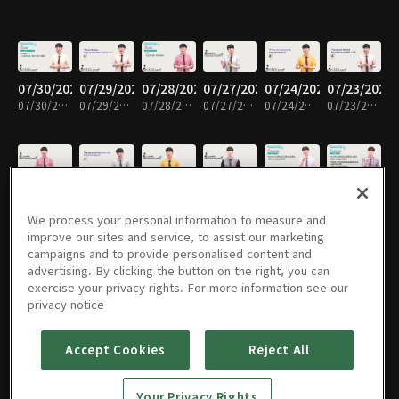
07/30/2026
07/29/2026
07/28/2026
07/27/2026
07/24/2026
07/23/2026
07/30/2026 • 10분
07/29/2026 • 10분
07/28/2026 • 10분
07/27/2026 • 10분
07/24/2026 • 10분
07/23/2026 • 10분
07/22/2026
07/21/2026
07/20/2026
07/17/2026
07/16/2026
07/15/2026
07/22/2026 • 10분
07/21/2026 • 10분
07/20/2026 • 10분
07/17/2026 • 10분
07/16/2026 • 10분
07/15/2026 • 10분
We process your personal information to measure and
improve our sites and service, to assist our marketing
campaigns and to provide personalised content and
advertising. By clicking the button on the right, you can
exercise your privacy rights. For more information see our
07/14/2026
07/13/2026
07/10/2026
07/09/2026
07/08/2026
07/07/2026
privacy notice
07/14/2026 • 10분
07/13/2026 • 10분
07/10/2026 • 10분
07/09/2026 • 10분
07/08/2026 • 10분
07/07/2026 • 10분
Accept Cookies
Reject All
07/06/2026
07/03/2026
07/02/2026
07/01/2026
06/30/2026
06/29/2026
Your Privacy Rights