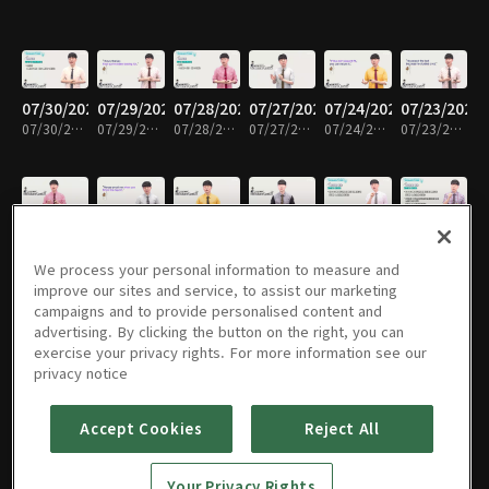
07/30/2026
07/29/2026
07/28/2026
07/27/2026
07/24/2026
07/23/2026
07/30/2026 • 10분
07/29/2026 • 10분
07/28/2026 • 10분
07/27/2026 • 10분
07/24/2026 • 10분
07/23/2026 • 10분
07/22/2026
07/21/2026
07/20/2026
07/17/2026
07/16/2026
07/15/2026
07/22/2026 • 10분
07/21/2026 • 10분
07/20/2026 • 10분
07/17/2026 • 10분
07/16/2026 • 10분
07/15/2026 • 10분
We process your personal information to measure and
improve our sites and service, to assist our marketing
campaigns and to provide personalised content and
advertising. By clicking the button on the right, you can
exercise your privacy rights. For more information see our
07/14/2026
07/13/2026
07/10/2026
07/09/2026
07/08/2026
07/07/2026
privacy notice
07/14/2026 • 10분
07/13/2026 • 10분
07/10/2026 • 10분
07/09/2026 • 10분
07/08/2026 • 10분
07/07/2026 • 10분
Accept Cookies
Reject All
07/06/2026
07/03/2026
07/02/2026
07/01/2026
06/30/2026
06/29/2026
Your Privacy Rights