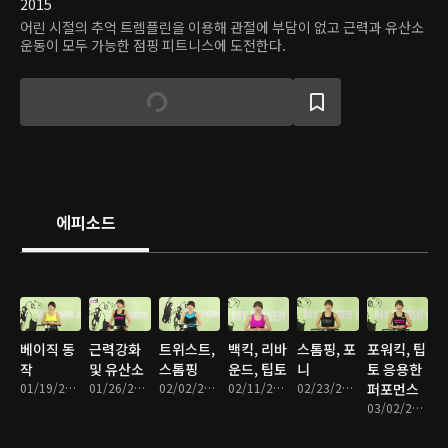
2015
어린 시절의 추억 트렘플린을 이용해 관절에 부담이 없고 근력과 유산소
운동이 모두 가능한 점핑 피트니스에 도전한다.
에피소드
베이직 동
근력강화
트위스트,
백킥, 리바
스톰핑, 포
포워킥, 팁
작
및 유산소
스톰핑
운드, 팁토
니
토 응용한
01/19/2015 • 22분
01/26/2015 • 24분
02/02/2015 • 24분
02/11/2015 • 22분
02/23/2015 • 21분
퍼포먼스
03/02/2015 • 22분