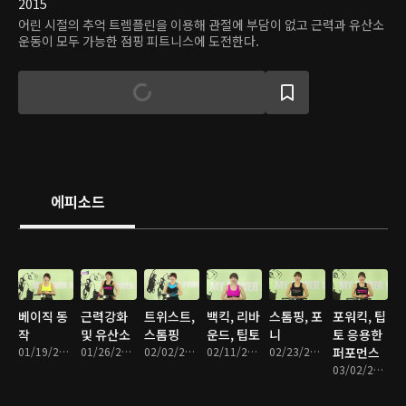
2015
어린 시절의 추억 트렘플린을 이용해 관절에 부담이 없고 근력과 유산소
운동이 모두 가능한 점핑 피트니스에 도전한다.
에피소드
베이직 동
근력강화
트위스트,
백킥, 리바
스톰핑, 포
포워킥, 팁
작
및 유산소
스톰핑
운드, 팁토
니
토 응용한
01/19/2015 • 22분
01/26/2015 • 24분
02/02/2015 • 24분
02/11/2015 • 22분
02/23/2015 • 21분
퍼포먼스
03/02/2015 • 22분