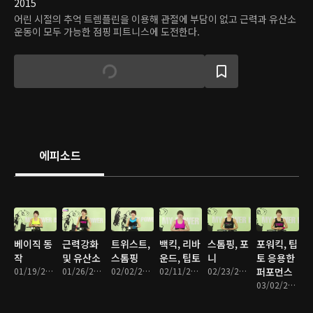
2015
어린 시절의 추억 트렘플린을 이용해 관절에 부담이 없고 근력과 유산소
운동이 모두 가능한 점핑 피트니스에 도전한다.
에피소드
베이직 동
근력강화
트위스트,
백킥, 리바
스톰핑, 포
포워킥, 팁
작
및 유산소
스톰핑
운드, 팁토
니
토 응용한
01/19/2015 • 22분
01/26/2015 • 24분
02/02/2015 • 24분
02/11/2015 • 22분
02/23/2015 • 21분
퍼포먼스
03/02/2015 • 22분