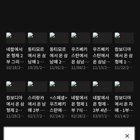
거운 어깨
결혼식
희망
네팔에서
동티모르
동티모르
우즈베키
우즈베키
캄보디아
온 형제 2
에서 온 삼
에서 온 삼
스탄에서
스탄에서
에서 온 삼
부 그리운
남매 1부
남매 2부
온 삼남매
온 삼남매
형제 1부
목소리, 3
10/18/2016 • 47분
축구왕 얀
10/25/2016 • 48분
잘 해낼 수
11/01/2016 • 45분
1부 한지
11/08/2016 • 46분
2부 험난
11/15/2016 • 45분
우리 아빠
11/22/2016 • 47분
년만의 재
토의 꿈
있어 얀토
붕 세가족
한 여정,
는 캄보디
회
- 엄마는
힘들어도
아 미남 가
외로워
괜찮아
수
캄보디아
스리랑카
<스페셜>
네팔에서
네팔에서
캄보디아
에서 온 삼
에서 온 남
우즈베키
온 형제 1
온 형제 -
에서 온 자
형제 2부
매 2부 보
스탄에서
부 7식구
2부 4년 만
매 - 1부 8
무대에 서
11/29/2016 • 44분
고 싶은 아
02/17/2017 • 45분
온 자매
02/24/2017 • 50분
의 가장,
02/28/2017 • 46분
의 재회,
03/07/2017 • 47분
년간 뱃멀
03/14/2017 • 46분
는 날
빠
아빠의 무
아빠의 특
미하는 어
거운 어깨
별한 수업
부 아빠의
소원