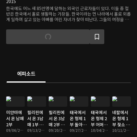
2015
한국에도 어느 새 85만명에 달하는 외국인 근로자들이 있다. 이들 중 절
반은 한국에서 홀로 생활하는 가장들. 한국이라는 먼 나라에서 홀로 외롭
게 일하며 살고 있는 아빠를 어린 자녀가 찾아 떠난다. 그들의 여정을 따
라가 아이의 눈에 비친 한국과 한국인들의 모습을 보며 성찰의 시간을 갖
고 아이와 아빠의 만남에서 가족 사랑의 의미를 찾는다.
에피소드
미얀마에
필리핀에
필리핀에
태국에서
태국에서
네팔에서
서 온 남매
서 온 3남
서 온 3남
온 형제 1
온 형제 2
온 형제 1
2부
매 1부 엄
매 2부 가
부 돌아와
부 어머니
부 젖소 아
09/06/2016 • 46분
마 아빠의
09/13/2016 • 44분
족이 필요
09/20/2016 • 43분
요 슈퍼맨!
09/27/2016 • 45분
의 도시락,
10/04/2016 • 47분
빠와 코끼
10/11/2016 • 45분
빈자리
해
아빠의 무
10년만의
리 엄마의