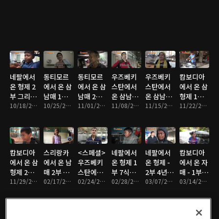
거운 어깨
결혼식
희망
네팔에서
동티모르
동티모르
우즈베키
우즈베키
캄보디아
온 형제 2
에서 온 삼
에서 온 삼
스탄에서
스탄에서
에서 온 삼
부 그리운
남매 1부
남매 2부
온 삼남매
온 삼남매
형제 1부
목소리, 3
10/18/2016 • 47분
축구왕 얀
10/25/2016 • 48분
잘 해낼 수
11/01/2016 • 45분
1부 한지
11/08/2016 • 46분
2부 험난
11/15/2016 • 45분
우리 아빠
11/22/2016 • 47분
년만의 재
토의 꿈
있어 얀토
붕 세가족
한 여정,
는 캄보디
회
- 엄마는
힘들어도
아 미남 가
외로워
괜찮아
수
캄보디아
스리랑카
<스페셜>
네팔에서
네팔에서
캄보디아
에서 온 삼
에서 온 남
우즈베키
온 형제 1
온 형제 -
에서 온 자
형제 2부
매 2부 보
스탄에서
부 7식구
2부 4년 만
매 - 1부 8
무대에 서
11/29/2016 • 44분
고 싶은 아
02/17/2017 • 45분
온 자매
02/24/2017 • 50분
의 가장,
02/28/2017 • 46분
의 재회,
03/07/2017 • 47분
년간 뱃멀
03/14/2017 • 46분
는 날
빠
아빠의 무
아빠의 특
미하는 어
거운 어깨
별한 수업
부 아빠의
소원