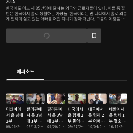
2015
한국에도 어느 새 85만명에 달하는 외국인 근로자들이 있다. 이들 중 절
반은 한국에서 홀로 생활하는 가장들. 한국이라는 먼 나라에서 홀로 외롭
게 일하며 살고 있는 아빠를 어린 자녀가 찾아 떠난다. 그들의 여정을 따
라가 아이의 눈에 비친 한국과 한국인들의 모습을 보며 성찰의 시간을 갖
고 아이와 아빠의 만남에서 가족 사랑의 의미를 찾는다.
에피소드
미얀마에
필리핀에
필리핀에
태국에서
태국에서
네팔에서
서 온 남매
서 온 3남
서 온 3남
온 형제 1
온 형제 2
온 형제 1
2부
매 1부 엄
매 2부 가
부 돌아와
부 어머니
부 젖소 아
09/06/2016 • 46분
마 아빠의
09/13/2016 • 44분
족이 필요
09/20/2016 • 43분
요 슈퍼맨!
09/27/2016 • 45분
의 도시락,
10/04/2016 • 47분
빠와 코끼
10/11/2016 • 45분
빈자리
해
아빠의 무
10년만의
리 엄마의