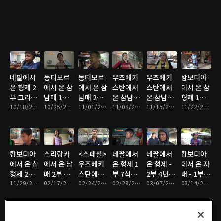
거운 어깨
결혼식
희망
네팔에서
동티모르
동티모르
우즈베키
우즈베키
캄보디아
온 형제 2
에서 온 삼
에서 온 삼
스탄에서
스탄에서
에서 온 삼
부 그리운
남매 1부
남매 2부
온 삼남매
온 삼남매
형제 1부
목소리, 3
10/18/2016 • 47분
축구왕 얀
10/25/2016 • 48분
잘 해낼 수
11/01/2016 • 45분
1부 한지
11/08/2016 • 46분
2부 험난
11/15/2016 • 45분
우리 아빠
11/22/2016 • 47분
년만의 재
토의 꿈
있어 얀토
붕 세가족
한 여정,
는 캄보디
회
- 엄마는
힘들어도
아 미남 가
외로워
괜찮아
수
캄보디아
스리랑카
<스페셜>
네팔에서
네팔에서
캄보디아
에서 온 삼
에서 온 남
우즈베키
온 형제 1
온 형제 -
에서 온 자
형제 2부
매 2부 보
스탄에서
부 7식구
2부 4년 만
매 - 1부 8
무대에 서
11/29/2016 • 44분
고 싶은 아
02/17/2017 • 45분
온 자매
02/24/2017 • 50분
의 가장,
02/28/2017 • 46분
의 재회,
03/07/2017 • 47분
년간 뱃멀
03/14/2017 • 46분
는 날
빠
아빠의 무
아빠의 특
미하는 어
거운 어깨
별한 수업
부 아빠의
소원