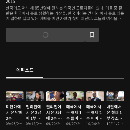
2015
한국에도 어느 새 85만명에 달하는 외국인 근로자들이 있다. 이들 중 절
반은 한국에서 홀로 생활하는 가장들. 한국이라는 먼 나라에서 홀로 외롭
게 일하며 살고 있는 아빠를 어린 자녀가 찾아 떠난다. 그들의 여정을 따
라가 아이의 눈에 비친 한국과 한국인들의 모습을 보며 성찰의 시간을 갖
고 아이와 아빠의 만남에서 가족 사랑의 의미를 찾는다.
에피소드
미얀마에
필리핀에
필리핀에
태국에서
태국에서
네팔에서
서 온 남매
서 온 3남
서 온 3남
온 형제 1
온 형제 2
온 형제 1
2부
매 1부 엄
매 2부 가
부 돌아와
부 어머니
부 젖소 아
09/06/2016 • 46분
마 아빠의
09/13/2016 • 44분
족이 필요
09/20/2016 • 43분
요 슈퍼맨!
09/27/2016 • 45분
의 도시락,
10/04/2016 • 47분
빠와 코끼
10/11/2016 • 45분
빈자리
해
아빠의 무
10년만의
리 엄마의