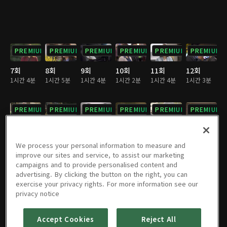
PREMIUM
PREMIUM
PREMIUM
PREMIUM
PREMIUM
PREMIUM
7회
8회
9회
10회
11회
12회
1시간 4분
1시간 5분
1시간 4분
1시간 2분
1시간 4분
1시간 3분
PREMIUM
PREMIUM
PREMIUM
PREMIUM
PREMIUM
PREMIUM
13회
14회
15회
16회
17회
18회
1시간 3분
1시간 4분
1시간 4분
1시간 4분
1시간 4분
1시간 4분
We process your personal information to measure and
improve our sites and service, to assist our marketing
campaigns and to provide personalised content and
PREMIUM
PREMIUM
PREMIUM
PREMIUM
PREMIUM
PREMIUM
advertising. By clicking the button on the right, you can
exercise your privacy rights. For more information see our
19회
20회
21회
22회
23회
24회
privacy notice
1시간 4분
1시간 4분
1시간 4분
1시간 4분
1시간 5분
1시간 4분
Accept Cookies
Reject All
PREMIUM
PREMIUM
PREMIUM
PREMIUM
PREMIUM
PREMIUM