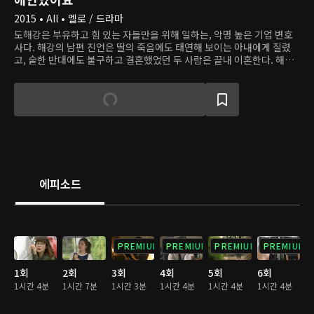
2015 • All • 멜로 / 드라마
도해강은 부유하고 힘 있는 자들만을 위해 일하는, 악명 높은 기업 변호
사다. 해강의 남편 진언은 딸의 죽음에도 태연해 보이는 아내에게 질렸
고, 숱한 반대에도 불구하고 결혼했었던 두 사람은 끝내 이혼한다. 해강
은 출국하려고 공항으로 가던 길에 사고를 당해 기억을 잃어버리는데, 누
군가 그를 구한 후 그가 '독고용기'라는 사람이라고 말해준다. 4년 후, 진
언은 후배 설리와 결혼을 앞둔 어느 날 실종된 해강과 똑같이 생긴 사람
을 만난다. 다만 그는 해강과 달리 정의롭고 용기 있는 사람이었다. 두 사
람은 이후 여러 번 마주치며 만남을 이어가고, 다시 사랑에 빠진다.
에피소드
PREMIUM
PREMIUM
PREMIUM
PREMIUM
1회
2회
3회
4회
5회
6회
1시간 4분
1시간 7분
1시간 3분
1시간 4분
1시간 4분
1시간 4분