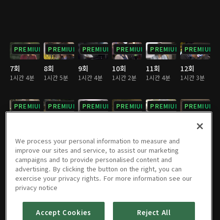
PREMIUM
PREMIUM
PREMIUM
PREMIUM
PREMIUM
PREMIUM
7회
8회
9회
10회
11회
12회
1시간 4분
1시간 5분
1시간 4분
1시간 2분
1시간 4분
1시간 3분
PREMIUM
PREMIUM
PREMIUM
PREMIUM
PREMIUM
PREMIUM
13회
14회
15회
16회
17회
18회
1시간 3분
1시간 4분
1시간 4분
1시간 4분
1시간 4분
1시간 4분
We process your personal information to measure and
improve our sites and service, to assist our marketing
campaigns and to provide personalised content and
PREMIUM
PREMIUM
PREMIUM
PREMIUM
PREMIUM
PREMIUM
advertising. By clicking the button on the right, you can
exercise your privacy rights. For more information see our
19회
20회
21회
22회
23회
24회
privacy notice
1시간 4분
1시간 4분
1시간 4분
1시간 4분
1시간 5분
1시간 4분
Accept Cookies
Reject All
PREMIUM
PREMIUM
PREMIUM
PREMIUM
PREMIUM
PREMIUM