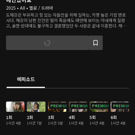
2015 • All • 멜로 / 드라마
도해강은 부유하고 힘 있는 자들만을 위해 일하는, 악명 높은 기업 변호
사다. 해강의 남편 진언은 딸의 죽음에도 태연해 보이는 아내에게 질렸
고, 숱한 반대에도 불구하고 결혼했었던 두 사람은 끝내 이혼한다. 해강
은 출국하려고 공항으로 가던 길에 사고를 당해 기억을 잃어버리는데, 누
군가 그를 구한 후 그가 '독고용기'라는 사람이라고 말해준다. 4년 후, 진
언은 후배 설리와 결혼을 앞둔 어느 날 실종된 해강과 똑같이 생긴 사람
을 만난다. 다만 그는 해강과 달리 정의롭고 용기 있는 사람이었다. 두 사
람은 이후 여러 번 마주치며 만남을 이어가고, 다시 사랑에 빠진다.
에피소드
PREMIUM
PREMIUM
PREMIUM
PREMIUM
1회
2회
3회
4회
5회
6회
1시간 4분
1시간 7분
1시간 3분
1시간 4분
1시간 4분
1시간 4분