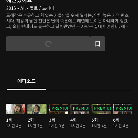
2015 • All • 멜로 / 드라마
도해강은 부유하고 힘 있는 자들만을 위해 일하는, 악명 높은 기업 변호
사다. 해강의 남편 진언은 딸의 죽음에도 태연해 보이는 아내에게 질렸
고, 숱한 반대에도 불구하고 결혼했었던 두 사람은 끝내 이혼한다. 해강
은 출국하려고 공항으로 가던 길에 사고를 당해 기억을 잃어버리는데, 누
군가 그를 구한 후 그가 '독고용기'라는 사람이라고 말해준다. 4년 후, 진
언은 후배 설리와 결혼을 앞둔 어느 날 실종된 해강과 똑같이 생긴 사람
을 만난다. 다만 그는 해강과 달리 정의롭고 용기 있는 사람이었다. 두 사
람은 이후 여러 번 마주치며 만남을 이어가고, 다시 사랑에 빠진다.
에피소드
PREMIUM
PREMIUM
PREMIUM
PREMIUM
1회
2회
3회
4회
5회
6회
1시간 4분
1시간 7분
1시간 3분
1시간 4분
1시간 4분
1시간 4분