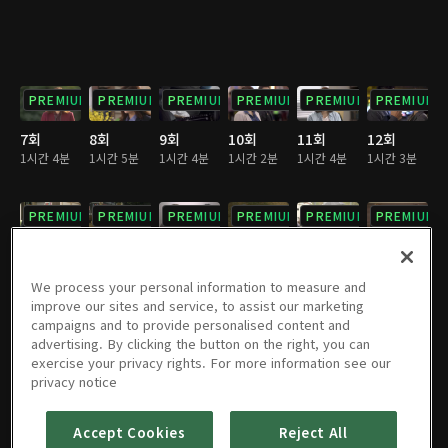
PREMIUM
PREMIUM
PREMIUM
PREMIUM
PREMIUM
PREMIUM
7회
8회
9회
10회
11회
12회
1시간 4분
1시간 5분
1시간 4분
1시간 2분
1시간 4분
1시간 3분
PREMIUM
PREMIUM
PREMIUM
PREMIUM
PREMIUM
PREMIUM
13회
14회
15회
16회
17회
18회
1시간 3분
1시간 4분
1시간 4분
1시간 4분
1시간 4분
1시간 4분
We process your personal information to measure and
improve our sites and service, to assist our marketing
campaigns and to provide personalised content and
PREMIUM
PREMIUM
PREMIUM
PREMIUM
PREMIUM
PREMIUM
advertising. By clicking the button on the right, you can
exercise your privacy rights. For more information see our
19회
20회
21회
22회
23회
24회
privacy notice
1시간 4분
1시간 4분
1시간 4분
1시간 4분
1시간 5분
1시간 4분
Accept Cookies
Reject All
PREMIUM
PREMIUM
PREMIUM
PREMIUM
PREMIUM
PREMIUM