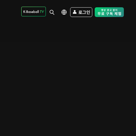
로그인
Free Trial - Sk