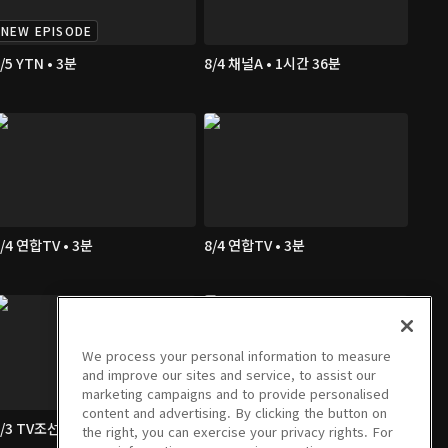
NEW EPISODE
/5 YTN • 3분
8/4 채널A • 1시간 36분
/4 연합TV • 3분
8/4 연합TV • 3분
We process your personal information to measure
and improve our sites and service, to assist our
marketing campaigns and to provide personalised
content and advertising. By clicking the button on
/3 TV조선 • 3분
8/3 채널A • 1시간 36분
the right, you can exercise your privacy rights. For