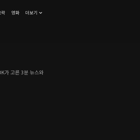
오락
영화
더보기
DK가 고른 3분 뉴스와