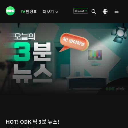
편성표
더보기
HOT! ODK 픽 3분 뉴스!