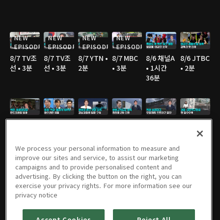
NEW
NEW
NEW
NEW
EPISODE
EPISODE
EPISODE
EPISODE
8/7 TV조
8/7 TV조
8/7 YTN •
8/7 MBC
8/6 채널A
8/6 JTBC
선 • 3분
선 • 3분
2분
• 3분
• 1시간
• 2분
36분
8/6 채널A
8/6 MBC
8/6 JTBC
8/6 JTBC
8/6 JTBC
8/6 TV조
• 1분
• 3분
• 2분
• 2분
• 4분
선 • 2분
We process your personal information to measure and
improve our sites and service, to assist our marketing
campaigns and to provide personalised content and
advertising. By clicking the button on the right, you can
8/6 TV조
8/6 TV조
8/6 KBS •
8/5 채널A
8/5 JTBC
8/5 연합
exercise your privacy rights. For more information see our
선 • 2분
선 • 2분
2분
• 1시간
• 2분
TV • 3분
privacy notice
36분
Accept Cookies
Reject All