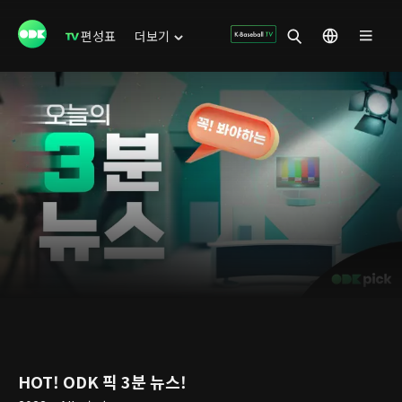
편성표
더보기
HOT! ODK 픽 3분 뉴스!