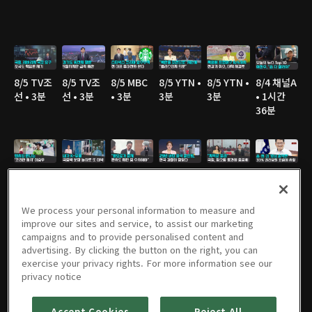
8/5 TV조
8/5 TV조
8/5 MBC
8/5 YTN •
8/5 YTN •
8/4 채널A
선 • 3분
선 • 3분
• 3분
3분
3분
• 1시간
36분
8/4 JTBC
8/4 JTBC
8/4 TV조
8/4 JTBC
8/4 연합
8/4 연합
• 2분
• 3분
선 • 2분
• 3분
TV • 3분
TV • 3분
We process your personal information to measure and
improve our sites and service, to assist our marketing
campaigns and to provide personalised content and
advertising. By clicking the button on the right, you can
8/4 TV조
8/4 TV조
8/4 MBC
8/4 KBS •
8/3 TV조
8/3 채널A
exercise your privacy rights. For more information see our
선 • 3분
선 • 2분
• 3분
2분
선 • 3분
• 1시간
privacy notice
36분
Accept Cookies
Reject All