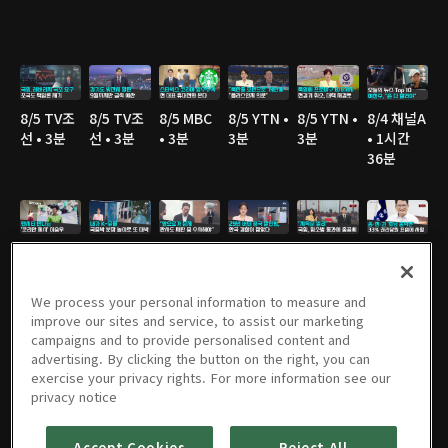
8/5 TV조
8/5 TV조
8/5 MBC
8/5 YTN •
8/5 YTN •
8/4 채널A
선 • 3분
선 • 3분
• 3분
3분
3분
• 1시간
36분
8/4 JTBC
8/4 JTBC
8/4 TV조
8/4 JTBC
8/4 연합
8/4 연합
• 2분
• 3분
선 • 2분
• 3분
TV • 3분
TV • 3분
We process your personal information to measure and
improve our sites and service, to assist our marketing
campaigns and to provide personalised content and
advertising. By clicking the button on the right, you can
8/4 TV조
8/4 TV조
8/4 MBC
8/4 KBS •
8/3 TV조
8/3 채널A
exercise your privacy rights. For more information see our
선 • 3분
선 • 2분
• 3분
2분
선 • 3분
• 1시간
privacy notice
36분
Accept Cookies
Reject All