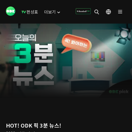
편성표
더보기
HOT! ODK 픽 3분 뉴스!