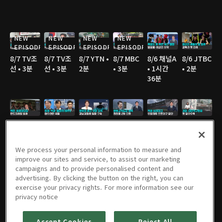
NEW
NEW
NEW
NEW
EPISODE
EPISODE
EPISODE
EPISODE
8/7 TV조
8/7 TV조
8/7 YTN •
8/7 MBC
8/6 채널A
8/6 JTBC
선 • 3분
선 • 3분
2분
• 3분
• 1시간
• 2분
36분
8/6 채널A
8/6 MBC
8/6 JTBC
8/6 JTBC
8/6 JTBC
8/6 TV조
• 1분
• 3분
• 2분
• 2분
• 4분
선 • 2분
We process your personal information to measure and
improve our sites and service, to assist our marketing
campaigns and to provide personalised content and
advertising. By clicking the button on the right, you can
8/6 TV조
8/6 TV조
8/6 KBS •
8/5 채널A
8/5 JTBC
8/5 연합
exercise your privacy rights. For more information see our
선 • 2분
선 • 2분
2분
• 1시간
• 2분
TV • 3분
privacy notice
36분
Accept Cookies
Reject All