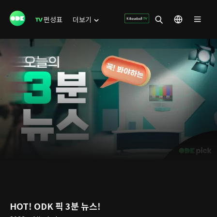
편성표
더보기
HOT! ODK 픽 3분 뉴스!