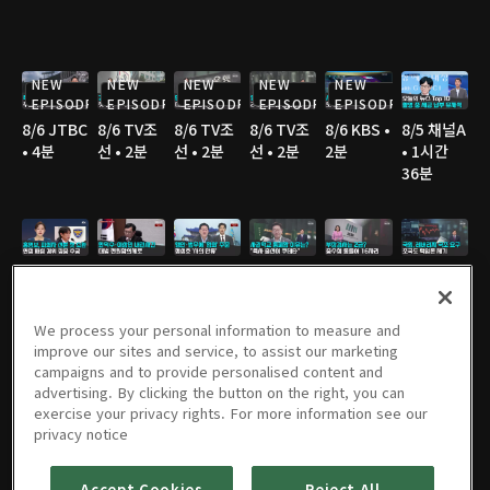
NEW
NEW
NEW
NEW
NEW
EPISODE
EPISODE
EPISODE
EPISODE
EPISODE
8/6 JTBC
8/6 TV조
8/6 TV조
8/6 TV조
8/6 KBS •
8/5 채널A
• 4분
선 • 2분
선 • 2분
선 • 2분
2분
• 1시간
36분
8/5 JTBC
8/5 연합
8/5 연합
8/5 TV조
8/5 TV조
8/5 TV조
• 2분
TV • 3분
TV • 3분
선 • 3분
선 • 2분
선 • 3분
We process your personal information to measure and
improve our sites and service, to assist our marketing
campaigns and to provide personalised content and
advertising. By clicking the button on the right, you can
8/5 TV조
8/5 MBC
8/5 YTN •
8/5 YTN •
8/4 채널A
8/4 JTBC
exercise your privacy rights. For more information see our
선 • 3분
• 3분
3분
3분
• 1시간
• 2분
privacy notice
36분
Accept Cookies
Reject All