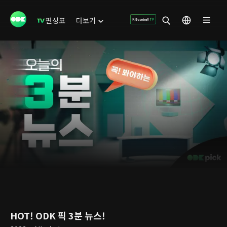
편성표
더보기
HOT! ODK 픽 3분 뉴스!