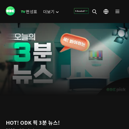
편성표
더보기
HOT! ODK 픽 3분 뉴스!