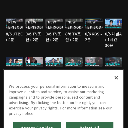
NEW
NEW
NEW
NEW
NEW
EPISODE
EPISODE
EPISODE
EPISODE
EPISODE
8/6 JTBC
8/6 TV조
8/6 TV조
8/6 TV조
8/6 KBS •
8/5 채널A
• 4분
선 • 2분
선 • 2분
선 • 2분
2분
• 1시간
36분
8/5 JTBC
8/5 연합
8/5 연합
8/5 TV조
8/5 TV조
8/5 TV조
• 2분
TV • 3분
TV • 3분
선 • 3분
선 • 2분
선 • 3분
We process your personal information to measure and
improve our sites and service, to assist our marketing
campaigns and to provide personalised content and
advertising. By clicking the button on the right, you can
8/5 TV조
8/5 MBC
8/5 YTN •
8/5 YTN •
8/4 채널A
8/4 JTBC
exercise your privacy rights. For more information see our
선 • 3분
• 3분
3분
3분
• 1시간
• 2분
privacy notice
36분
Accept Cookies
Reject All